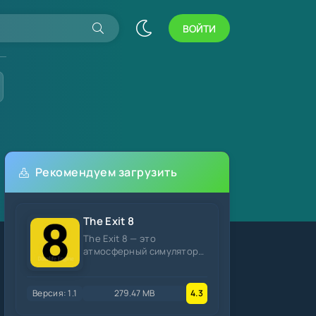
ВОЙТИ
Рекомендуем загрузить
The Exit 8
The Exit 8 — это
атмосферный симулятор
ходьбы (walking simulator)
от японского
разработчика KOTAKE
Версия: 1.1
279.47 MB
4.3