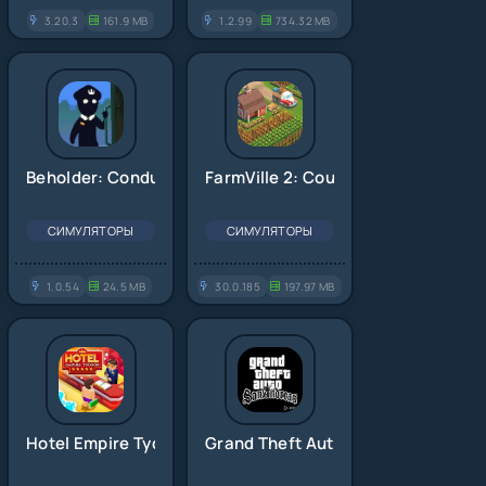
3.20.3
161.9 MB
1.2.99
734.32 MB
Beholder: Conductor
FarmVille 2: Country Escape
СИМУЛЯТОРЫ
СИМУЛЯТОРЫ
1.0.54
24.5 MB
30.0.185
197.97 MB
Hotel Empire Tycoon
Grand Theft Auto: San Andreas