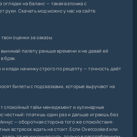
з оглядки на баланс — такая взломка с
 руки. Скачать мод можно у нас на сайте.
твои оценки за заказы.
 вынимай палету раньше времени и не давай ей
в брак.
 и клади начинку строго по рецепту — точность даёт
носят билеты с подсказками, которые выручают на
юбит спокойный тайм-менеджмент и кулинарные
с честный: платишь один раз и дальше играешь без
 Минус — оборотная сторона того же спокойствия:
ных встрясок ждать не стоит. Если Overcooked или
 здесь та же кухонная суть, только в расслабленном