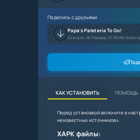
Поделись с друзьями
Papa's Paleteria To Go!
Скачали:
18
| Размер: 37.58 MB | Файл п
Под
КАК УСТАНОВИТЬ
ПОМОЩЬ
Перед установкой включите в наст
неизвестных источников».
XAPK файлы: