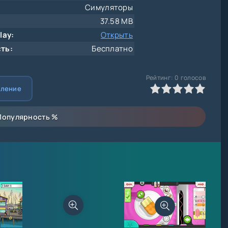
Симуляторы
37.58 MB
lay:
Открыть
ть:
Бесплатно
Рейтинг:
0
голосов
0
1
2
3
4
5
вление
Популярность
%