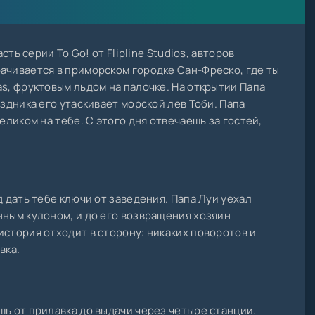
асть серии To Go! от Flipline Studios, авторов
ачивается в приморском городке Сан-Фреско, где ты
as, фруктовым льдом на палочке. На открытии Папа
аздника его утаскивает морской лев Тоби. Папа
еликом на тебе. С этого дня отвечаешь за гостей,
д дать тебе ключи от заведения. Папа Луи уехал
нным кулоном, и до его возвращения хозяин
история отходит в сторону: никаких поворотов и
вка.
шь от прилавка до выдачи через четыре станции.