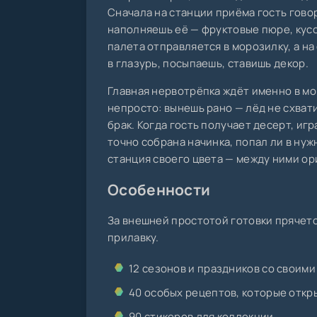
Сначала на станции приёма гость говор
наполняешь её — фруктовые пюре, кусо
палета отправляется в морозилку, а н
в глазурь, посыпаешь, ставишь декор.
Главная нервотрёпка ждёт именно в мо
непросто: вынешь рано — лёд не схвати
брак. Когда гость получает десерт, иг
точно собрана начинка, попал ли в нуж
станция своего цвета — между ними ор
Особенности
За внешней простотой готовки прячетс
прилавку.
12 сезонов и праздников со своим
40 особых рецептов, которые отк
90 стикеров для коллекции