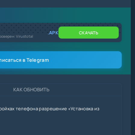
.APK
СКАЧАТЬ
роверен: Virustotal
писаться в Telegram
КАК ОБНОВИТЬ
ройках телефона разрешение «Установка из