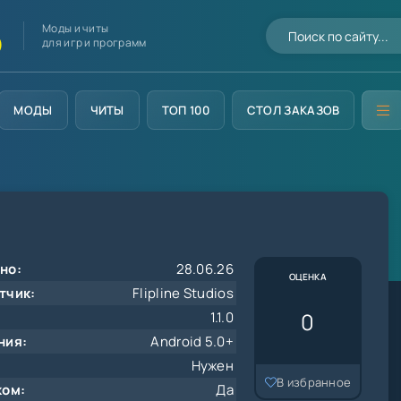
Моды и читы
D
для игр и программ
МОДЫ
ЧИТЫ
ТОП 100
СТОЛ ЗАКАЗОВ
но:
28.06.26
ОЦЕНКА
тчик:
Flipline Studios
0
1.1.0
ния:
Android 5.0+
Нужен
В избранное
ком:
Да