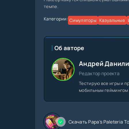
темпе.
Категории:
Симуляторы
Казуальные
Об авторе
Андрей Данил
Редактор проекта
Тестирую все игры и п
мобильным геймингом с
Скачать Papa's Paleteria T