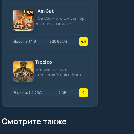
I Am Cat
I Am Cat — это симулятор
кота-проказника с
открытым миром от
разработчика Estoty, где
ваша задача —
Версия: 1.1.9
520.62 MB
4.4
Tropico
Мобильный порт
стратегии Tropico 3: вы
становитесь диктатором
карибского острова,
застраиваете
Версия: 1.4.2RC1
2 GB
0
Смотрите также