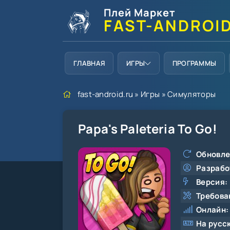
Плей Маркет
FAST-ANDROI
ГЛАВНАЯ
ИГРЫ
ПРОГРАММЫ
fast-android.ru
»
Игры
»
Симуляторы
Papa's Paleteria To Go!
Обновле
Разрабо
Версия:
Требова
Онлайн:
На русс