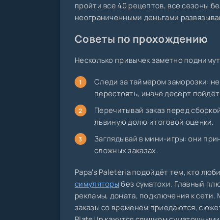
пройти все 40 рецептов, все сезоны бе
неограниченными деньгами развязывает
Советы по прохождению
Несколько привычек заметно поднимут 
Следи за таймером заморозки: не
перестоять, иначе десерт пойдёт 
Перечитывай заказ перед сборкой
львиную долю итоговой оценки.
Заглядывай в мини-игры: они при
сложных заказах.
Papa's Paleteria подойдёт тем, кто л
симуляторы
без суматохи. Главный плю
рекламы, доната, подключения к сети.
заказы со временем приедаются, сюжет
PlateUp кажутся слишком суматошными,