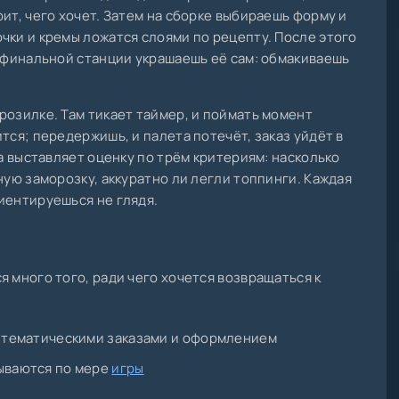
ит, чего хочет. Затем на сборке выбираешь форму и
чки и кремы ложатся слоями по рецепту. После этого
а финальной станции украшаешь её сам: обмакиваешь
розилке. Там тикает таймер, и поймать момент
тся; передержишь, и палета потечёт, заказ уйдёт в
ра выставляет оценку по трём критериям: насколько
ную заморозку, аккуратно ли легли топпинги. Каждая
иентируешься не глядя.
я много того, ради чего хочется возвращаться к
и тематическими заказами и оформлением
рываются по мере
игры