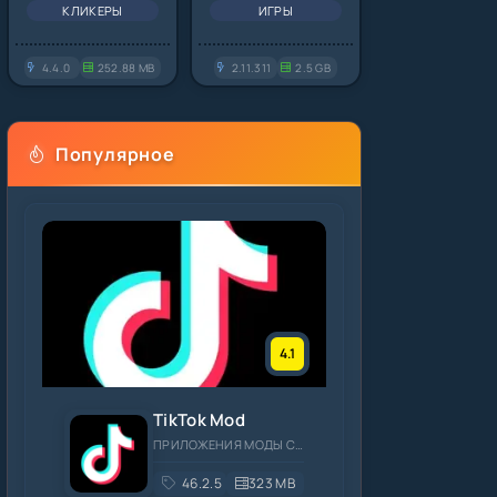
КЛИКЕРЫ
ИГРЫ
4.4.0
252.88 MB
2.11.311
2.5 GB
Популярное
4.1
TikTok Mod
ПРИЛОЖЕНИЯ МОДЫ СОЦИАЛЬНЫЕ
46.2.5
323 MB