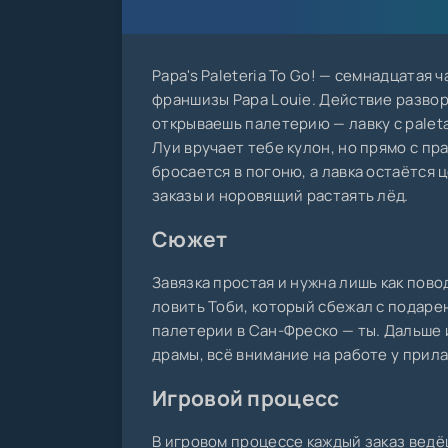
Papa's Paleteria To Go! — семнадцатая ч
франшизы Papa Louie. Действие развор
открываешь палетерию — лавку с palet
Луи вручает тебе кулон, но прямо с пр
бросается в погоню, а лавка остаётся ц
заказы и норовящий растаять лёд.
Сюжет
Завязка простая и нужна лишь как пово
ловить Тоби, который сбежал с подаре
палетерии в Сан-Фреско — ты. Дальше 
драмы, всё внимание на работе у прила
Игровой процесс
В игровом процессе каждый заказ ведё