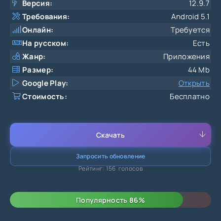
Версия:
12.9.7
Требования:
Android 5.1
Онлайн:
Требуется
На русском:
Есть
Жанр:
Приложения
Размер:
44 Mb
Google Play:
Открыть
Стоимость:
Бесплатно
Скачать
Запросить обновление
Рейтинг:
156
голосов
80
1
2
3
4
5
Популярность
86
%