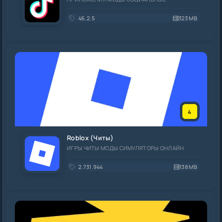
46.2.5
323 MB
4
Roblox (Читы)
ИГРЫ ЧИТЫ МОДЫ СИМУЛЯТОРЫ ОНЛАЙН
2.731.944
138 MB