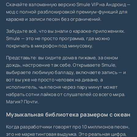
Скачайте взломанную версию Smule VIP на Андроид —
мод с полной разблокировкой премиум-функций для
караоке и записи песен без ограничений.
Забудьте всё, что вы знали о караоке-приложениях.
Smule — это не просто программа, где можно
покричать в микрофон под минусовку.
Представьте: вы сидите дома в пижаме, за окном
дождь, настроение так себе. Открываете Smule,
выбираете любимую балладу, включаете запись — и
вот вы уже не просто человек на диване, а
исполнитель, чья песня через пару минут может
набрать сотни лайков от слушателей со всего мира.
Магия? Почти.
Музыкальная библиотека размером с океан
Когда разработчики говорят про 10 миллионов песен,
это не маркетинговая выдумка. Это реальная цифра,