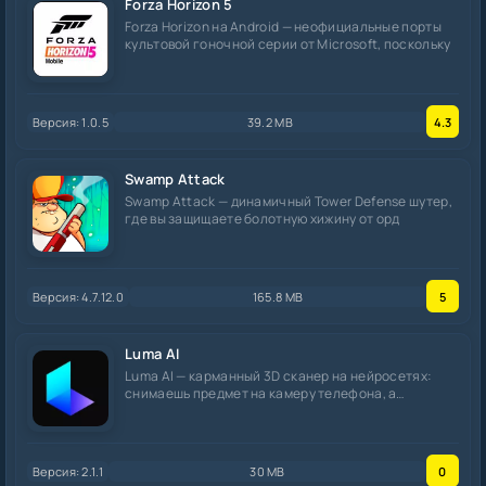
Forza Horizon 5
Forza Horizon на Android — неофициальные порты
культовой гоночной серии от Microsoft, поскольку
Версия: 1.0.5
39.2 MB
4.3
Swamp Attack
Swamp Attack — динамичный Tower Defense шутер,
где вы защищаете болотную хижину от орд
Версия: 4.7.12.0
165.8 MB
5
Luma AI
Luma AI — карманный 3D сканер на нейросетях:
снимаешь предмет на камеру телефона, а
приложение
Версия: 2.1.1
30 MB
0