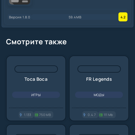
100+
Версия: 1.8.0
59.4 MB
4.2
Смотрите также
Toca Boca
FR Legends
ИГРЫ
МОДЫ
1.133
750 MB
0.4.7
111 Mb