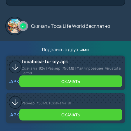
Скачать Toca Life World бесплатно
Поделись с друзьями
tocaboca-turkey.apk
Скачали:
824
| Размер: 750 MB | Файл проверен: Virustotal
| arm8
.APK
СКАЧАТЬ
Размер:
750 MB |
Скачали:
0
|
.APK
СКАЧАТЬ