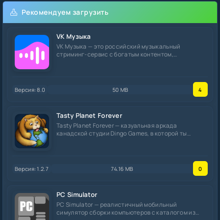
Рекомендуем загрузить
VK Музыка
VK Музыка — это российский музыкальный
стриминг-сервис с богатым контентом,
социальными функциями и
Версия: 8.0
50 MB
4
Tasty Planet Forever
Tasty Planet Forever — казуальная аркада
канадской студии Dingo Games, в которой ты
управляешь
Версия: 1.2.7
74.16 MB
0
PC Simulator
PC Simulator — реалистичный мобильный
симулятор сборки компьютеров с каталогом из