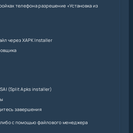
ройках телефона разрешение «Установка из
йл через XAPK Installer
новщика
I (Split Apks installer)
ты
дитесь завершения
 либо с помощью файлового менеджера