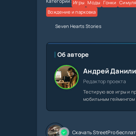
Категории:
Игры
Моды
Гонки
Симул
Вождение и парковка
Seven Hearts Stories
Об авторе
Андрей Данил
Редактор проекта
Тестирую все игры и п
мобильным геймингом с
Скачать StreetPro беспла