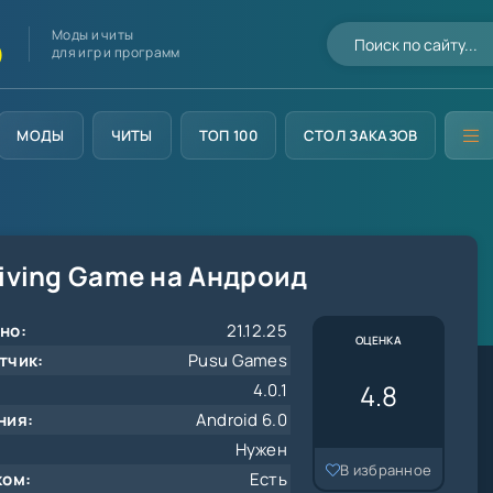
Моды и читы
D
для игр и программ
МОДЫ
ЧИТЫ
ТОП 100
СТОЛ ЗАКАЗОВ
riving Game на Андроид
но:
21.12.25
ОЦЕНКА
тчик:
Pusu Games
4.8
4.0.1
ния:
Android 6.0
Нужен
В избранное
ком:
Есть