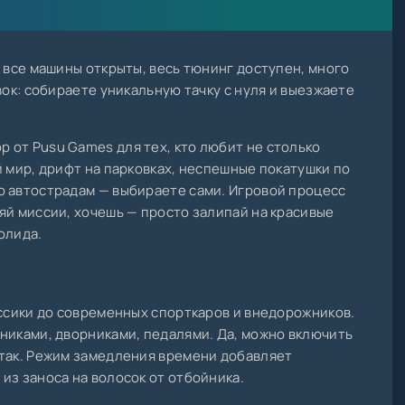
— все машины открыты, весь тюнинг доступен, много
вок: собираете уникальную тачку с нуля и выезжаете
 от Pusu Games для тех, кто любит не столько
й мир, дрифт на парковках, неспешные покатушки по
о автострадам — выбираете сами. Игровой процесс
яй миссии, хочешь — просто залипай на красивые
олида.
ассики до современных спорткаров и внедорожников.
никами, дворниками, педалями. Да, можно включить
 так. Режим замедления времени добавляет
из заноса на волосок от отбойника.