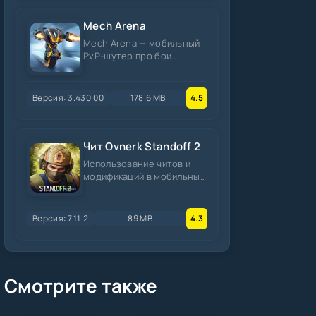
Mech Arena
Mech Arena — мобильный
PvP-шутер про бои
роботов. Матчи по 5
минут, 30+ мехов, куча
оружия,
Версия: 3.430.00
178.6 MB
4.5
Чит Ovnerk Standoff 2
Использование читов и
модификаций в мобильных
шутерах позволяет
получить преимущество,
но нарушает
Версия: 7.11.2
89 MB
4.3
Смотрите также