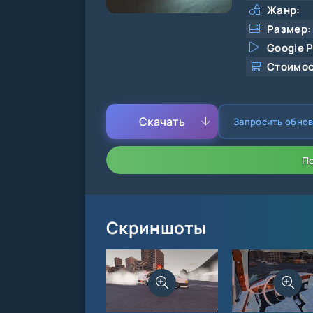
Жанр:
Размер:
Google P
Стоимос
Скачать
Запросить обно
П
Скриншоты