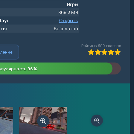
Игры
869.3 MB
lay:
Открыть
ть:
Бесплатно
Рейтинг:
900
голосов
100
1
2
3
4
5
вление
опулярность
96
%