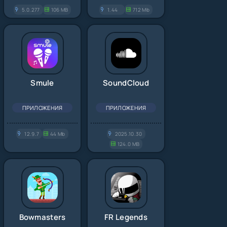
5.0.277
106 MB
1.44
712 Mb
Smule
SoundCloud
ПРИЛОЖЕНИЯ
ПРИЛОЖЕНИЯ
12.9.7
44 Mb
2025.10.30
124.0 MB
Bowmasters
FR Legends