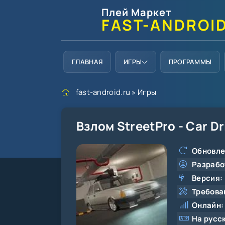
Плей Маркет
FAST-ANDROI
ГЛАВНАЯ
ИГРЫ
ПРОГРАММЫ
fast-android.ru
»
Игры
Взлом StreetPro - Car D
Обновле
Разрабо
Версия:
Требова
Онлайн:
На русс