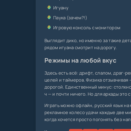
Игуану
Паука (зачем?!)
Игровую консоль с монитором
Выглядит дико, но именно за такие дет
рядом игуана смотрит на дорогу.
Режимы на любой вкус
Здесь есть всё: дрифт, слалом, драг-р
целей и таймеров. Физика отзывчивая 
дорогой. Единственный минус: столкно
ч — и почти ничего. Но для аркады это 
Играть можно офлайн, русский язык на
рекламное колесо удачи каждые две ми
когда хочется просто погонять без нап