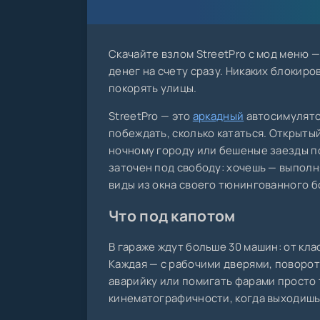
Скачайте взлом StreetPro с мод меню 
денег на счету сразу. Никаких блокиро
покорять улицы.
StreetPro — это
аркадный
автосимулятор
побеждать, сколько кататься. Открыты
ночному городу или бешеные заезды п
заточен под свободу: хочешь — выполн
виды из окна своего тюнингованного б
Что под капотом
В гараже ждут больше 30 машин: от кл
Каждая — с рабочими дверями, поворот
аварийку или помигать фарами просто
кинематографичности, когда выходишь 