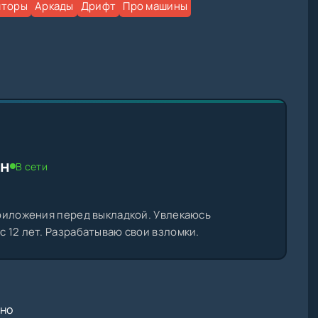
яторы
Аркады
Дрифт
Про машины
ин
В сети
риложения перед выкладкой. Увлекаюсь
 12 лет. Разрабатываю свои взломки.
тно