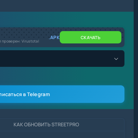
.APK
СКАЧАТЬ
л проверен: Virustotal
писаться в Telegram
КАК ОБНОВИТЬ STREETPRO