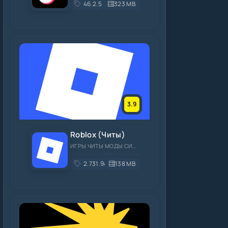
46.2.5
323 MB
3.9
Roblox (Читы)
ИГРЫ ЧИТЫ МОДЫ СИМУЛЯТОРЫ ОНЛАЙН
2.731.944
138 MB