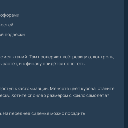
етофорами
ростей
ой подвески
с испытаний. Там проверяют всё: реакцию, контроль,
 растёт, и к финалу придётся попотеть.
оступ к кастомизации. Меняете цвет кузова, ставите
веску. Хотите спойлер размером с крыло самолёта?
. На переднее сиденье можно посадить: