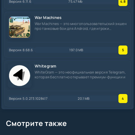
Версия: 6.11.6
75.47 Mb
4.8
War Machines
War Machines — это многопользовательский экшен
про танковые бои для Android, где игроки
сражаются
Версия: 8.68.6
197.0 MB
5
Whitegram
WhiteGram — это неофициальная версия Telegram,
которая бесплатно открывает премиум-функции и
Версия: 5.0.273.1028417
20.1 MB
4
Смотрите также