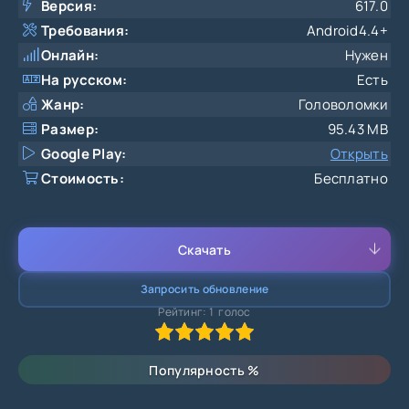
Версия:
617.0
Требования:
Android4.4+
Онлайн:
Нужен
На русском:
Есть
Жанр:
Головоломки
Размер:
95.43 MB
Google Play:
Открыть
Стоимость:
Бесплатно
Скачать
Запросить обновление
Рейтинг:
1
голос
100
1
2
3
4
5
Популярность
%