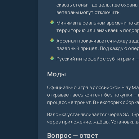
сквозь стены: где цель, где охран
ветераны могут отключить.
Минимап в реальном времени пока
территорию или вызываешь подозр
Арсенал прокачивается между зада
лазерный прицел. Под каждую опер
Русский интерфейс с субтитрами —
Моды
Официально игра в российском Play Ma
открывает весь контент без покупки —
процесс не тронут. В некоторых сборк
Взломка устанавливается через SAI (Spl
через приложение, ждёшь. Установка до
Вопрос — ответ