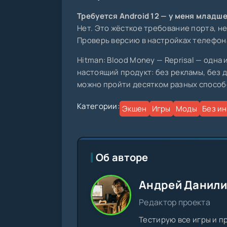
Требуется Android 12 — у меня младш
Нет. Это жёсткое требование порта, не 
Проверь версию в настройках телефона
Hitman: Blood Money — Reprisal — одна 
настоящий продукт: без рекламы, без д
можно пройти десятком разных способо
Категории:
Экшен
Игры
Моды
Без и
Об авторе
Андрей Данил
Редактор проекта
Тестирую все игры и п