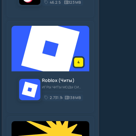
46.2.5
323 MB
4
Roblox (Читы)
ИГРЫ ЧИТЫ МОДЫ СИМУЛЯТОРЫ ОНЛАЙН
2.731.944
138 MB