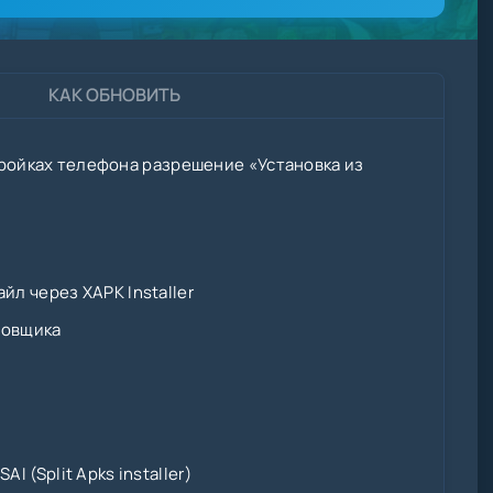
КАК ОБНОВИТЬ
ройках телефона разрешение «Установка из
йл через XAPK Installer
новщика
I (Split Apks installer)