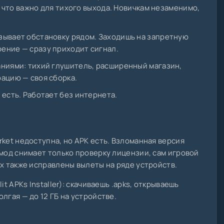
а, что важно для тихого выхода. Новичкам незаменимо,
зывает обстановку рядом. Заходишь на запретную
ение — сразу приходит сигнал.
ниями: тихий глушитель, расширенный магазин,
ацию — своя сборка.
 есть. Работает без интернета.
rket недоступна, но APK есть. Взломанная версия
 мод снимает только проверку лицензии, сам игровой
ах также исправлены вылеты на ряде устройств.
it APKs Installer): скачиваешь .apks, открываешь
лгая — до 12 ГБ на устройстве.