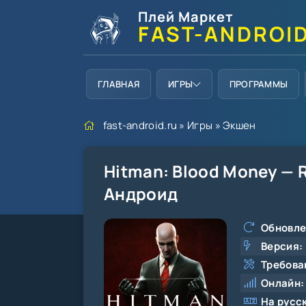
Плей Маркет
FAST-ANDROI
ГЛАВНАЯ
ИГРЫ
ПРОГРАММЫ
fast-android.ru
»
Игры
»
Экшен
Hitman: Blood Money — R
Андроид
Обновле
Версия:
Требова
Онлайн:
На русс