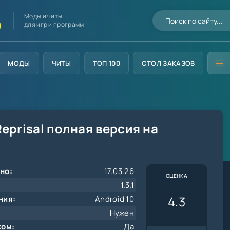
Моды и читы
D
для игр и программ
МОДЫ
ЧИТЫ
ТОП 100
СТОЛ ЗАКАЗОВ
eprisal полная версия на
но:
17.03.26
ОЦЕНКА
1.3.1
4.3
ния:
Android 10
Нужен
ком:
Да