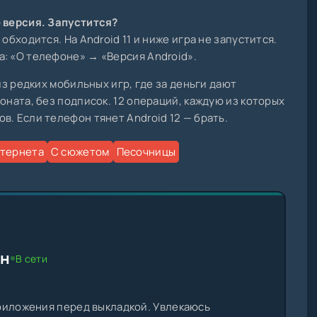
е версия. Запустится?
обходится. На Android 11 и ниже игра не запустится.
: «О телефоне» → «Версия Android».
из редких мобильных игр, где за деньги дают
оната, без подписок. 12 операций, каждую из которых
в. Если телефон тянет Android 12 — брать.
нтернета
С сюжетом
Песочницы
ин
В сети
риложения перед выкладкой. Увлекаюсь