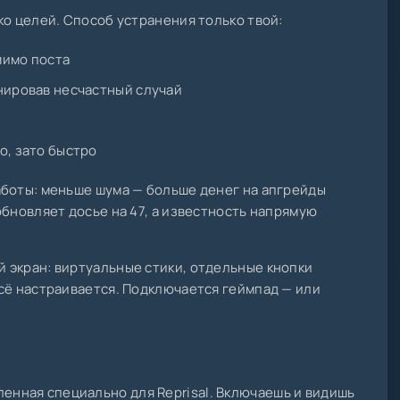
ко целей. Способ устранения только твой:
мимо поста
нировав несчастный случай
о, зато быстро
аботы: меньше шума — больше денег на апгрейды
обновляет досье на 47, а известность напрямую
 экран: виртуальные стики, отдельные кнопки
сё настраивается. Подключается геймпад — или
ленная специально для Reprisal. Включаешь и видишь