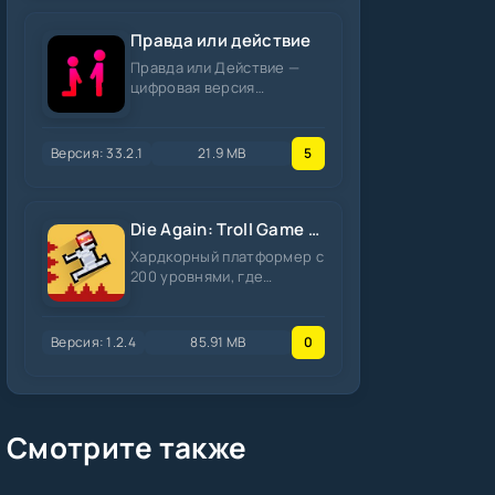
Правда или действие
Правда или Действие —
цифровая версия
классической
вечериночной игры с
базой из более 3500
Версия: 33.2.1
21.9 MB
5
Die Again: Troll Game Ever
Хардкорный платформер с
200 уровнями, где
ловушки прячутся за
каждым углом, а смерть
случается
Версия: 1.2.4
85.91 MB
0
Смотрите также