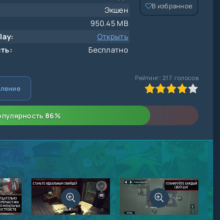
В избранное
Экшен
950.45 MB
lay:
Открыть
ть:
Бесплатно
Рейтинг:
217
голосов
80
1
2
3
4
5
вление
опулярность
86
%