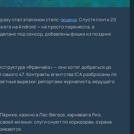
сразу стал эталоном стелс-
экшена
. Спустя почти 20
ла его на Android — не просто перенесла, а
еделано под сенсор, добавлены фишки из поздних
 структура «Франчайз» — они хотят добраться до
самого 47. Контракты агентства ICA разбросаны по
азетные вырезки: репортажи журналиста, ведущего
Париже, казино в Лас-Вегасе, карнавал в Рио,
 своей жизнью: слуги снуют по коридорам, охрана
риваются.