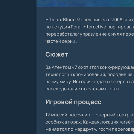
Hitman: Blood Money вышел в 2006-м и 
лет студия Feral Interactive портирова
переработала: управление с нуля пер
частей серии.
Сюжет
За Агентом 47 охотится конкурирующая
технологии клонирования, породившей 
всему миру. История подаётся через г
расследование по следам агента.
Игровой процесс
12 миссий песочниц — оперный театр в 
особняк в горах. Каждая локация живёт
меняется по маршруту, гости перегова