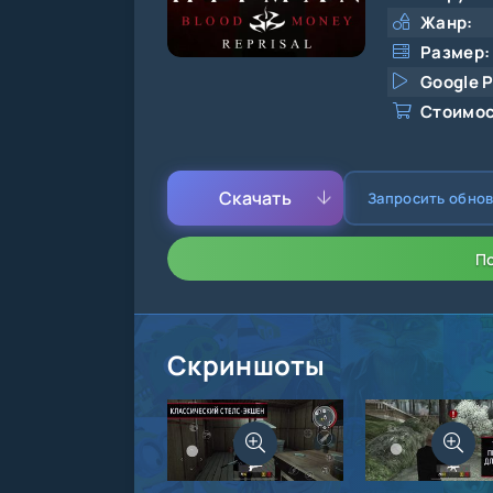
Жанр:
Размер:
Google P
Стоимос
Скачать
Запросить обно
П
Скриншоты