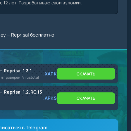
 12 лет. Разрабатываю свои взломки.
ey — Reprisal бесплатно
 Reprisal 1.3.1
.XAPK
СКАЧАТЬ
йл проверен: Virustotal
 Reprisal 1.2.RC.13
.APKS
СКАЧАТЬ
писаться в Telegram