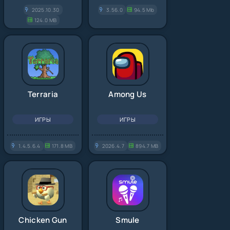
2025.10.30
3.56.0
94.5 Mb
124.0 MB
Among Us
Terraria
ИГРЫ
ИГРЫ
2026.4.7
894.7 MB
1.4.5.6.4
171.8 MB
Chicken Gun
Smule