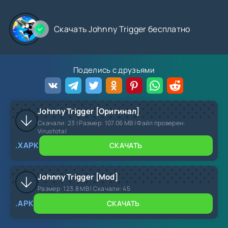
Скачать Johnny Trigger бесплатно
Поделись с друзьями
Johnny Trigger [Оригинал]
Скачали:
23
| Размер: 107.06 MB | Файл проверен:
Virustotal
.XAPK
СКАЧАТЬ
Johnny Trigger [Mod]
Размер:
123.8 MB |
Скачали:
45
.APK
СКАЧАТЬ