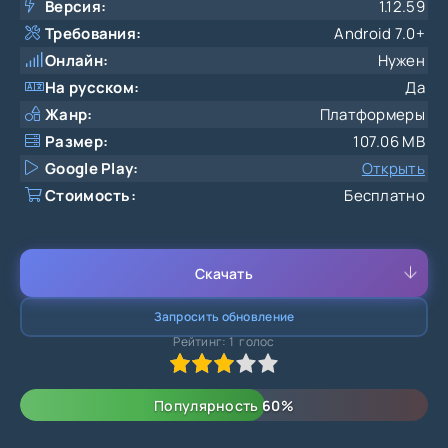
Версия:
1.12.59
Требования:
Android 7.0+
Онлайн:
Нужен
На русском:
Да
Жанр:
Платформеры
Размер:
107.06 MB
Google Play:
Открыть
Стоимость:
Бесплатно
Скачать
Запросить обновление
Рейтинг:
1
голос
60
1
2
3
4
5
Популярность
60
%