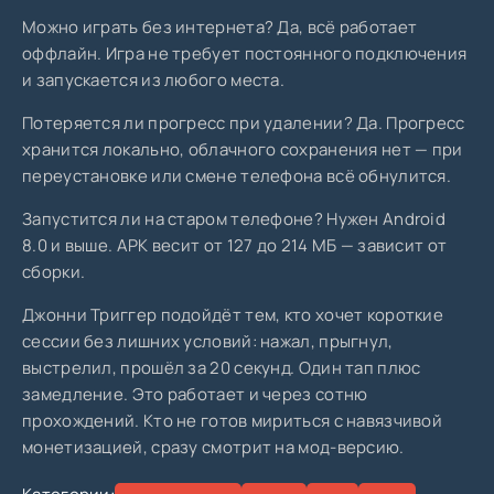
Можно играть без интернета? Да, всё работает
оффлайн. Игра не требует постоянного подключения
и запускается из любого места.
Потеряется ли прогресс при удалении? Да. Прогресс
хранится локально, облачного сохранения нет — при
переустановке или смене телефона всё обнулится.
Запустится ли на старом телефоне? Нужен Android
8.0 и выше. APK весит от 127 до 214 МБ — зависит от
сборки.
Джонни Триггер подойдёт тем, кто хочет короткие
сессии без лишних условий: нажал, прыгнул,
выстрелил, прошёл за 20 секунд. Один тап плюс
замедление. Это работает и через сотню
прохождений. Кто не готов мириться с навязчивой
монетизацией, сразу смотрит на мод-версию.