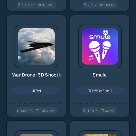
5.0.277
106 MB
0.4.7
111 Mb
War Drone: 3D Shooting Games
Smule
ИГРЫ
ПРИЛОЖЕНИЯ
500215
165.7 MB
12.9.7
44 Mb