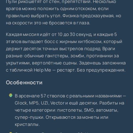
Пули рикошетят от стен, препятствий. Несколько
врагов можно положить одним отскоком, если
правильно выбрать угол. Физика предсказуемая, но
на скорости это не бросается в глаза.
Каждая миссия идёт от 10 до 30 секунд, и каждые 5
этапов выпадает босс с жирным хитбоксом, который
держит десяток точных выстрелов подряд. Враги
разные: обычные гангстеры, зомби, противники за
укрытиями, вертолётные сцены. Заденешь заложника
с табличкой Help Me — рестарт. Без предупреждения.
Особенности
В арсенале 57 стволов с реальными названиями —
Glock, MP5, UZI, Vector и ещё десятки. Разбиты на
четыре категории: пистолеты, SMG, автоматы,
супер-пушки. Открываются за монеты или
кристаллы.