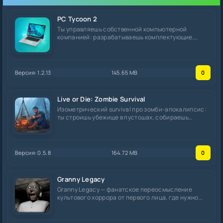
PC Tycoon 2
Ты управляешь собственной компьютерной
компанией: разрабатываешь комплектующие,
собираешь готовые
Версия: 1.2.13
145.65 MB
0
Live or Die: Zombie Survival
Изометрический survival про зомби-апокалипсис:
ты строишь убежище в пустошах, собираешь
ресурсы по
Версия: 0.5.8
164.72 MB
0
Granny Legacy
Granny Legacy — фанатское переосмысление
культового хоррора от первого лица, где нужно
сбежать из