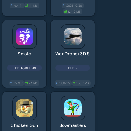
0.4.7
111 Mb
2025.10.30
124.0 MB
Smule
War Drone: 3D Shooting Games
ПРИЛОЖЕНИЯ
ИГРЫ
12.9.7
44 Mb
500215
165.7 MB
Chicken Gun
Bowmasters