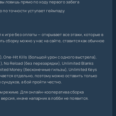
вы ловишь прямо по ходу первого забега
о по точности уступает геймпаду
к игре без оплаты — открывает все этажи, которые в
ть сборку можно у нас на сайте, ставится как обычное
 One-Hit Kills (большой урон с одного выстрела),
 No Reload (без перезарядки), Unlimited Blanks
ited Money (бесконечные гильзы), Unlimited Keys
чается отдельно, поэтому можно оставить только
сундуков, а бой пройти честно.
м режиме. Для онлайн-кооператива сборка
версия, иначе напарник в лобби не появится.