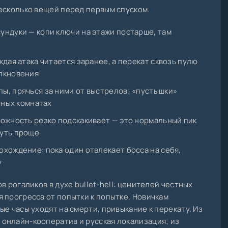
есколько вещей перед первым спуском.
ундуки — копи ключи на этажи постарше, там
ждая атака читается заранее, а перекат сквозь пулю
олкновения
ы, прячься за ними от выстрелов; «пустышки»
ычных комнатах
ложность резко подскакивает — это нормальный пик
чуть проще
охождение: пока один отвлекает босса на себя,
у
в рогаликов в духе bullet-hell: ценителей честных
 прогресса от попытки к попытке. Новичкам
е часы уходят на смерти, привыкание к перекату. Из
онлайн-кооператив и русская локализация; из