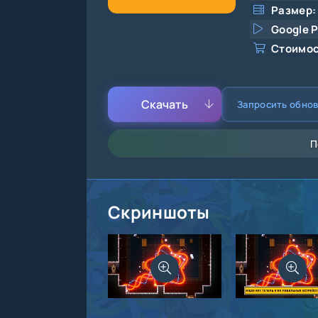
Размер:
Google P
Стоимос
Скачать
Запросить обно
П
Скриншоты