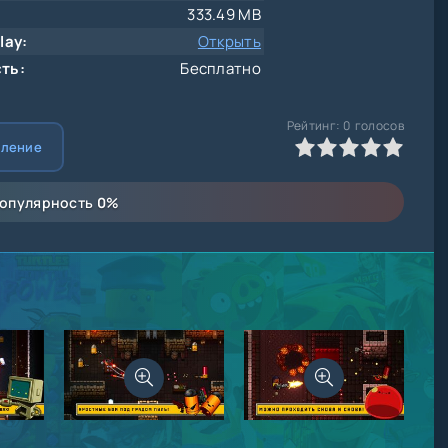
333.49 MB
lay:
Открыть
ть:
Бесплатно
Рейтинг:
0
голосов
0
1
2
3
4
5
вление
опулярность
0
%