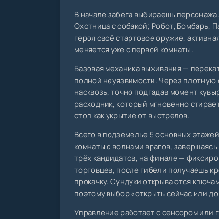
В начале забега выбираешь персонажа.
Охотница с собакой; Робот, Бомбарь, П
героя своё стартовое оружие, активна
меняется уже с первой комнаты.
Базовая механика выживания — перекат 
полной неуязвимости. Через плотную с
насквозь, точно подгадав момент кувыр
расходник, который мгновенно стирает
стол как укрытие от выстрелов.
Всего в подземелье 5 основных этажей
комнаты с волнами врагов, завершаясь
трёх кандидатов, на финале — фиксиро
торговцев, после гибели получаешь к
прокачку. Сундуки открываются ключами
поэтому выбор «открыть сейчас или до
Управление работает с сенсором или 