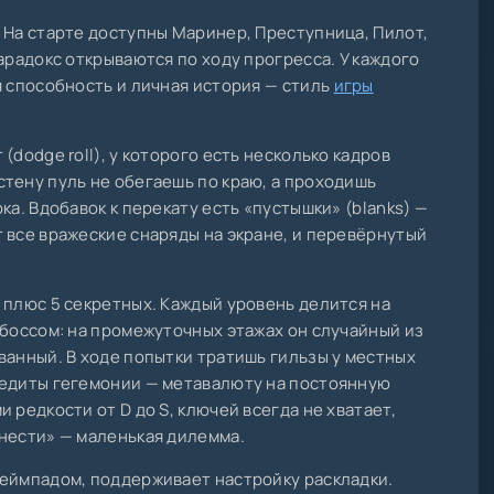
 На старте доступны Маринер, Преступница, Пилот,
арадокс открываются по ходу прогресса. У каждого
я способность и личная история — стиль
игры
(dodge roll), у которого есть несколько кадров
тену пуль не обегаешь по краю, а проходишь
ка. Вдобавок к перекату есть «пустышки» (blanks) —
 все вражеские снаряды на экране, и перевёрнутый
 плюс 5 секретных. Каждый уровень делится на
 боссом: на промежуточных этажах он случайный из
ванный. В ходе попытки тратишь гильзы у местных
редиты гегемонии — метавалюту на постоянную
 редкости от D до S, ключей всегда не хватает,
нести» — маленькая дилемма.
геймпадом, поддерживает настройку раскладки.