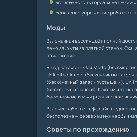
встроенного туториала нет — осно
сенсорное управление работает, н
Моды
Взломанная версия даёт полный доступ 
демо закрыты за платной стеной. Скача
приложение.
В мод встроены God Mode (бессмертие),
Unlimited Ammo (бесконечные патроны),
(бесконечный запас «пустышек»), Unlim
(бесконечные ключи). Каждый чит вклю
бесконечные ключи ради исследования 
Взломка работает оффлайн в одиночно
бесполезна — серверам нужна обычная 
Советы по прохождению