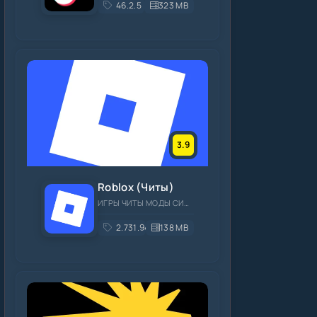
46.2.5
323 MB
3.9
Roblox (Читы)
ИГРЫ ЧИТЫ МОДЫ СИМУЛЯТОРЫ ОНЛАЙН
2.731.944
138 MB