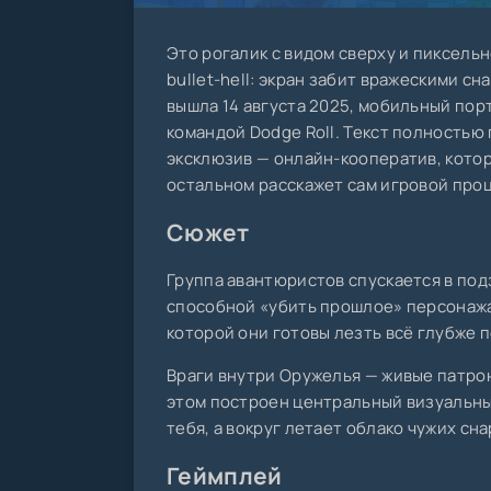
Это рогалик с видом сверху и пиксель
bullet-hell: экран забит вражескими с
вышла 14 августа 2025, мобильный пор
командой Dodge Roll. Текст полностью
эксклюзив — онлайн-кооператив, которо
остальном расскажет сам игровой проц
Сюжет
Группа авантюристов спускается в по
способной «убить прошлое» персонажа.
которой они готовы лезть всё глубже 
Враги внутри Оружелья — живые патрон
этом построен центральный визуальный
тебя, а вокруг летает облако чужих сна
Геймплей