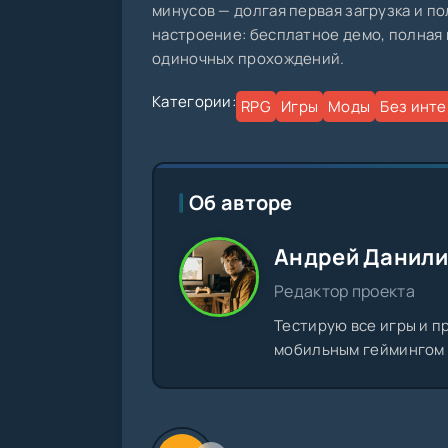
минусов — долгая первая загрузка и п
настроение: бесплатное демо, полная в
одиночных прохождений.
Категории:
RPG
Игры
Моды
Без инт
Об авторе
Андрей Данил
Редактор проекта
Тестирую все игры и п
мобильным геймингом с