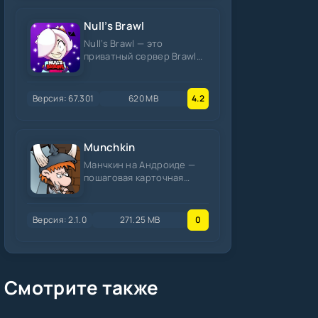
Null’s Brawl
Null’s Brawl — это
приватный сервер Brawl
Stars, где все персонажи,
скины и ресурсы
разблокированы
Версия: 67.301
620 MB
4.2
Munchkin
Манчкин на Андроиде —
пошаговая карточная
игра, где ты дорастаешь
до десятого уровня,
рубишь
Версия: 2.1.0
271.25 MB
0
Смотрите также