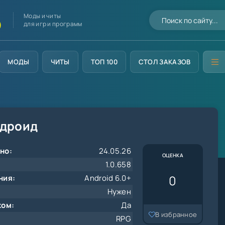
Моды и читы
D
для игр и программ
МОДЫ
ЧИТЫ
ТОП 100
СТОЛ ЗАКАЗОВ
ндроид
но:
24.05.26
ОЦЕНКА
1.0.658
0
ния:
Android 6.0+
Нужен
ком:
Да
В избранное
RPG