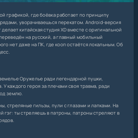
ной графикой, где боёвка работает по принципу
нарядами, уворачиваешься перекатом. Android-версия
т делает китайская студия XD вместе с оригинальной
 переведён на русский, а главный мобильный
го нет даже на ПК, где кооп остаётся локальным. Об
есс.
дземелье Оружелье ради легендарной пушки,
 У каждого героя за плечами своя травма, ради
под землю.
ы, стреляные гильзы, пули с глазами и лапками. На
 гэг: ты стреляешь в патроны, патроны стреляют в
рядов.