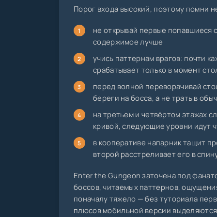
Порог входа высокий, поэтому помни н
не открывай первые попавшиеся с
содержимое лучше
учись паттернам врагов: почти ка
срабатывает только в момент ст
перед волной переворачивай стол
береги на босса, а не трать в об
на третьем и четвёртом этажах с
кривой, следующие уровни идут 
в кооперативе напарник тащит пр
второй расстреливает его в спин
Enter the Gungeon заточена под фанато
боссов, читаемых паттернов, ощущения
поначалу тяжело — без туториала первы
плюсов мобильной версии выделяются 