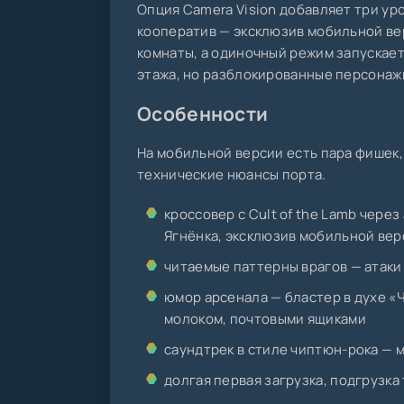
Опция Camera Vision добавляет три ур
кооператив — эксклюзив мобильной ве
комнаты, а одиночный режим запускае
этажа, но разблокированные персонаж
Особенности
На мобильной версии есть пара фишек, 
технические нюансы порта.
кроссовер с Cult of the Lamb через
Ягнёнка, эксклюзив мобильной вер
читаемые паттерны врагов — атаки
юмор арсенала — бластер в духе «
молоком, почтовыми ящиками
саундтрек в стиле чиптюн-рока — 
долгая первая загрузка, подгрузка