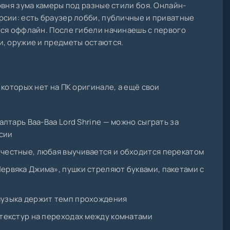
овня зума камеры под разные стили боя. Онлайн-
рсии: есть браузер лобби, публичные и приватные
тся оффлайн. После гибели начинаешь с первого
и, оружие и предметы остаются.
которых нет на ПК оригинале, а ещё свои
 алтарь Baa-Baa Lord Shrine — можно сыграть за
сии
 честные, любая выучивается и обходится перекатом
Червяка Джима», пушки стреляют буквами, пакетами с
музыка держит темп прохождения
 текстур на переходах между комнатами