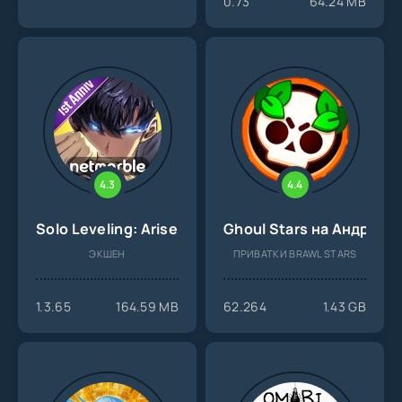
0.73
64.24 MB
4.3
4.4
Solo Leveling: Arise на Андроид
Ghoul Stars на Андроид
ЭКШЕН
ПРИВАТКИ BRAWL STARS
1.3.65
164.59 MB
62.264
1.43 GB