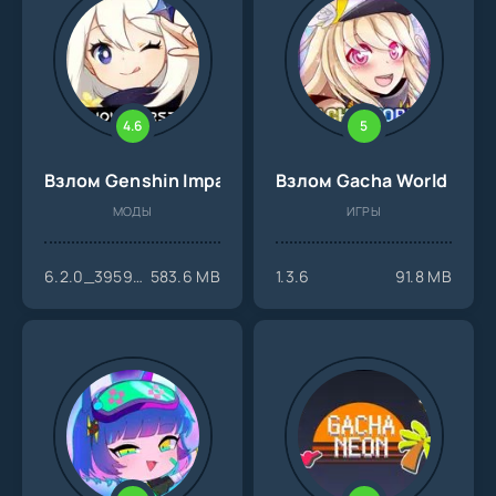
4.6
5
Взлом Genshin Impact на Андроид
Взлом Gacha World на 
МОДЫ
ИГРЫ
6.2.0_39595820_39944325
583.6 MB
1.3.6
91.8 MB