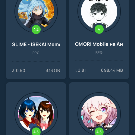
4
4.2
OMORI Mobile на Андро
SLIME - ISEKAI Memories на Андроид
RPG
RPG
1.0.8.1
698.44 MB
3.0.50
3.13 GB
4.5
4.5