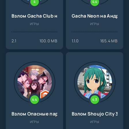
4
4.4
Взлом Gacha Club на Андроид
Gacha Neon на Андроид
ИГРЫ
ИГРЫ
2.1
100.0 MB
1.1.0
165.4 MB
4.4
4.3
Взлом Опасные парни на Андроид
Взлом Shoujo City 3D н
ИГРЫ
ИГРЫ