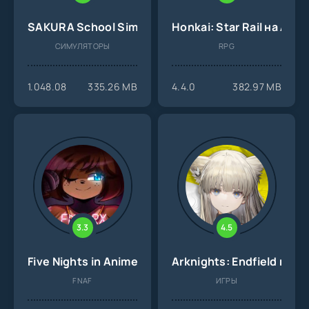
SAKURA School Simulator на Андроид
Honkai: Star Rail на Анд
СИМУЛЯТОРЫ
RPG
1.048.08
335.26 MB
4.4.0
382.97 MB
3.3
4.5
Five Nights in Anime RX Edition на Андроид
Arknights: Endfield на 
FNAF
ИГРЫ