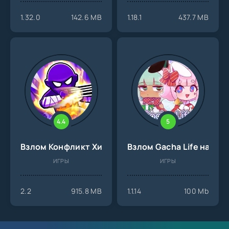
1.32.0
142.6 MB
1.18.1
437.7 MB
4.4
5
Взлом Конфликт Хидзюцу на Андроид
Взлом Gacha Life на Ан
ИГРЫ
ИГРЫ
2.2
915.8 MB
1.1.14
100 Mb