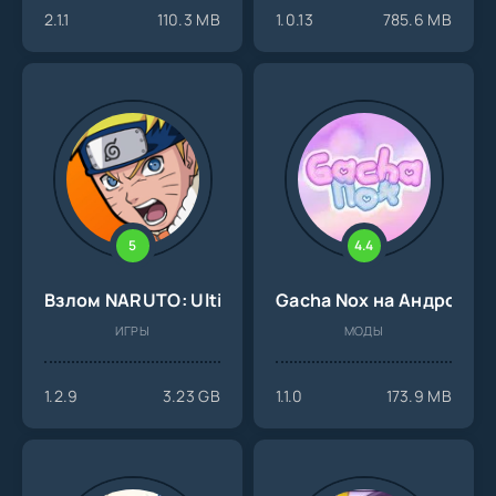
2.1.1
110.3 MB
1.0.13
785.6 MB
5
4.4
Взлом NARUTO: Ultimate Ninja STORM [patched]
Gacha Nox на Андроид
ИГРЫ
МОДЫ
1.2.9
3.23 GB
1.1.0
173.9 MB