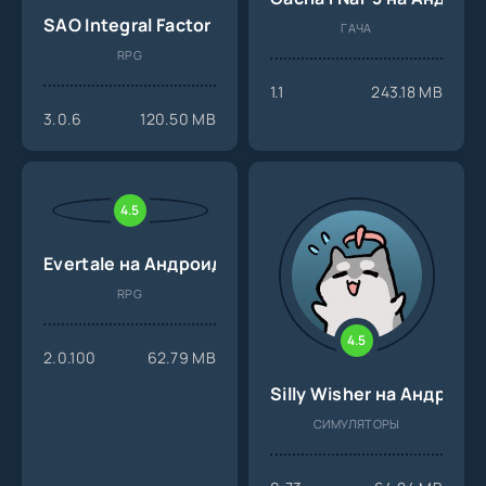
SAO Integral Factor - MMORPG на Андроид
ГАЧА
RPG
1.1
243.18 MB
3.0.6
120.50 MB
4.5
Evertale на Андроид
RPG
4.5
2.0.100
62.79 MB
Silly Wisher на Андроид
СИМУЛЯТОРЫ