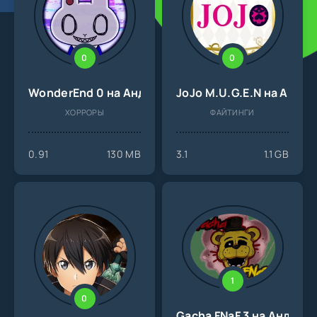
0
0
WonderEnd 0 на Андроид
JoJo M.U.G.E.N на Андр
ХОРРОРЫ
ФАЙТИНГИ
0.91
130 MB
3.1
1.1 GB
1
0
Gacha FNaF 3 на Андрои