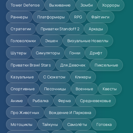
Tower Defense
Выживание
Зомби
Хорроры
Раннеры
Платформеры
RPG
Файтинги
Стратегии
Приватки Standoff 2
Аркады
Головоломки
Экшен
Визуальные Новеллы
Шутеры
Симуляторы
Гонки
Дрифт
Приватки Brawl Stars
Для Девочек
Пиксельные
Казуальные
С Сюжетом
Кликеры
Спортивные
Песочницы
Военные
Квесты
Аниме
Рыбалка
Ферма
Средневековье
Про Животных
Вождение И Парковка
Мотоциклы
Тайкуны
Самолёты
Готовка